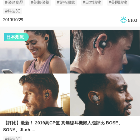
#保健食品
#美妝保養
#穿搭服飾
#日本購物
#美國購物
#科技3C
2019/10/29
5100
日本潮流
【評比】最新！ 2019高CP值 真無線耳機懶人包評比 BOSE、
SONY、JLab....
#科技3C