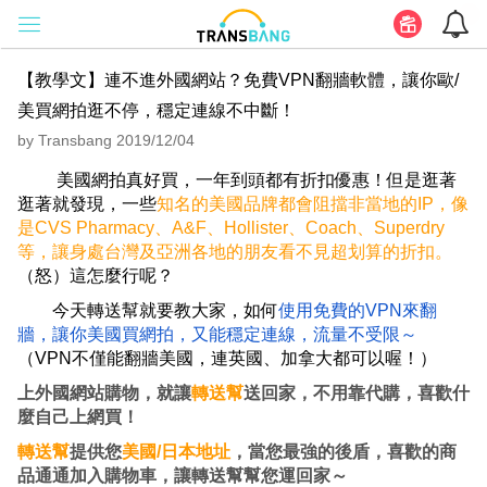
【教學文】連不進外國網站？免費VPN翻牆軟體，讓你歐/
美買網拍逛不停，穩定連線不中斷！
by Transbang 2019/12/04
美國網拍真好買，一年到頭都有折扣優惠！但是逛著
逛著就發現，一些
知名的美國品牌都會阻擋非當地的IP，像
是CVS Pharmacy、A&F、Hollister、Coach、Superdry
等，讓身處台灣及亞洲各地的朋友看不見超划算的折扣。
（怒）這怎麼行呢？
今天轉送幫就要教大家，如何
使用免費的VPN來翻
牆，讓你美國買網拍，又能穩定連線，流量不受限～
（VPN不僅能翻牆美國，連英國、加拿大都可以喔！）
上外國網站購物，就讓
轉送幫
送回家，不用靠代購，喜歡什
麼自己上網買！
轉送幫
提供您
美國/日本地址
，當您最強的後盾，喜歡的商
品通通加入購物車，讓轉送幫幫您運回家～