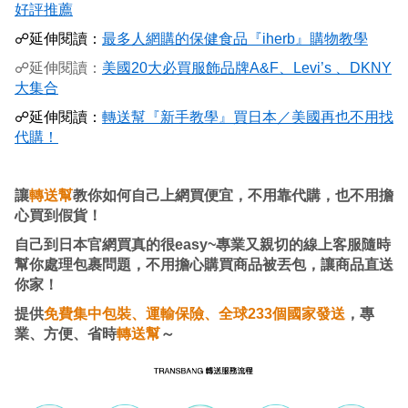
好評推薦
☍延伸閱讀：
最多人網購的保健食品『iherb』購物教學
☍延伸閱讀：
美國20大必買服飾品牌A&F、Levi’s 、DKNY
大集合
☍延伸閱讀：
轉送幫『新手教學』買日本／美國再也不用找
代購！
讓
轉送幫
教你如何自己上網買便宜，不用靠代購，也不用擔
心買到假貨！
自己到日本官網買真的很easy~專業又親切的線上客服隨時
幫你處理包裹問題，不用擔心購買商品被丟包，讓商品直送
你家！
提供
免費集中包裝、運輸保險、全球233個國家發送
，專
業、方便、省時
轉送幫
～