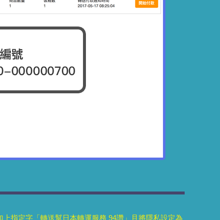
，並於內文加上指定字「轉送幫日本轉運服務 94讚」且將隱私設定為