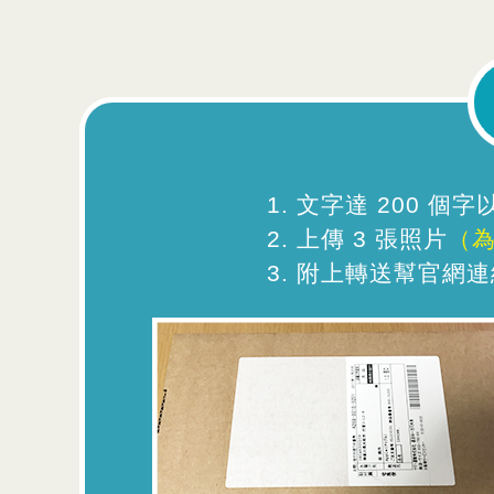
文字達 200 個
上傳 3 張照片
（
附上轉送幫官網連