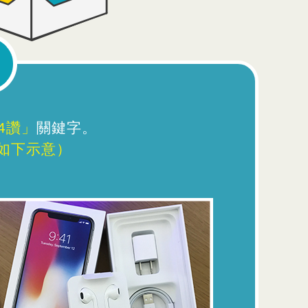
4讚」
關鍵字。
如下示意）