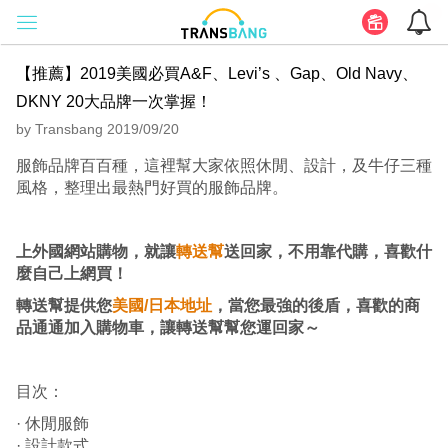
【推薦】2019美國必買A&F、Levi’s 、Gap、Old Navy、
DKNY 20大品牌一次掌握！
by Transbang 2019/09/20
服飾品牌百百種，這裡幫大家依照休閒、設計，及牛仔三種
風格，整理出最熱門好買的服飾品牌。
上外國網站購物，就讓
轉送幫
送回家，不用靠代購，喜歡什
麼自己上網買！
轉送幫提供您
美國/日本地址
，當您最強的後盾，喜歡的商
品通通加入購物車，讓轉送幫幫您運回家～
目次：
· 休閒服飾
· 設計款式