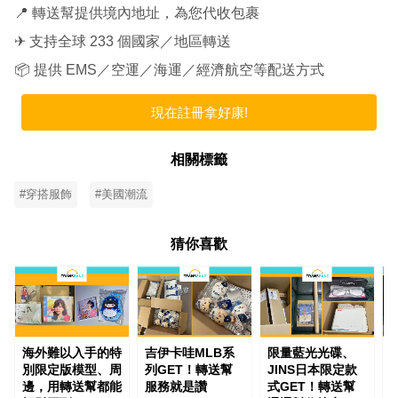
📍 轉送幫提供境內地址，為您代收包裹
✈ 支持全球 233 個國家／地區轉送
📦 提供 EMS／空運／海運／經濟航空等配送方式
現在註冊拿好康!
相關標籤
#穿搭服飾
#美國潮流
猜你喜歡
海外難以入手的特
吉伊卡哇MLB系
限量藍光光碟、
別限定版模型、周
列GET！轉送幫
JINS日本限定款
T
邊，用轉送幫都能
服務就是讚
式GET！轉送幫