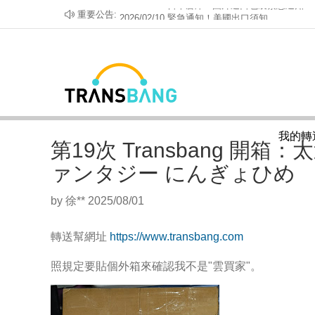
重要公告:
2026/02/10 緊急通知！美國出口須知
2026/02/02 日倉 - 日本郵政暫停發貨加拿大、
2026/01/16 美倉 - 針對國外發往美國包裹的政策
2025/12/30 【重要】轉送幫停止部分渠道服務
2025/08/29 日倉 - 日本郵政針對發往美國包裹
2025/07/01 『緊急』日本爆倉 - 收貨、上架延
2025/02/26 美倉緊急通知：相關物流業者UNIUN
2024/02/21 日倉DHL違禁品須知
2024/02/05 日倉嚴禁出口動、植物須知
2023/08/24 美倉_關於帳戶與包裹須知
我的轉
2023/05/22 關於美國轉運申報名稱的注意事項
第19次 Transbang 開
2021/11/16 關於美國倉庫電池產品的運送
2022/08/04 日本倉庫收取『航空違禁品重包費』
ァンタジー にんぎょひめ
2026/08/05 客服 8/8 星期六暫停服務
by 徐** 2025/08/01
2026/05/02 日本倉庫 - 國外進口包裹緊急通知
轉送幫網址
https://www.transbang.com
照規定要貼個外箱來確認我不是"雲買家"。