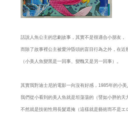
話說人魚公主的悲劇故事，其實不是很適合小朋友，
而除了故事裡公主被愛沖昏頭的盲目行為之外，在近
（小美人魚變黑是一回事、變醜又是另一回事）。
其實我對迪士尼的電影一向沒有好感，1985年的小
我們從小看到的美人魚就是坦蕩蕩的（譬如小胖的天
不然就是技術性用長髮遮掩（這樣就是藝術而不是エ