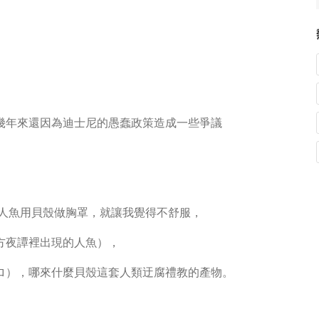
幾年來還因為迪士尼的愚蠢政策造成一些爭議
美人魚用貝殼做胸罩，就讓我覺得不舒服，
方夜譚裡出現的人魚），
ロ），哪來什麼貝殼這套人類迂腐禮教的產物。