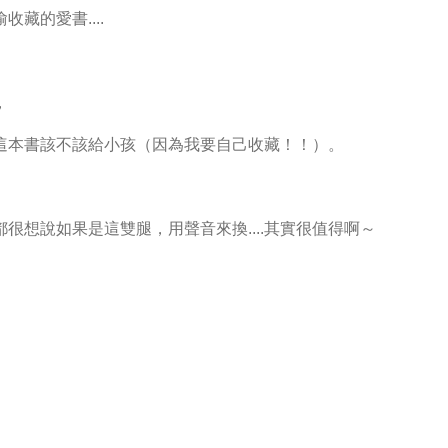
藏的愛書....
，
這本書該不該給小孩（因為我要自己收藏！！）。
想說如果是這雙腿，用聲音來換....其實很值得啊～