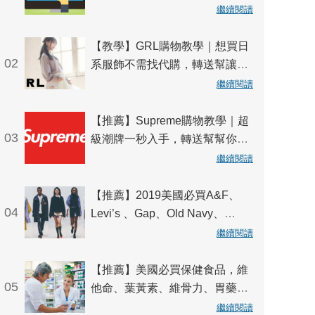
拍逛不停，穩定連線不中斷！
繼續閱讀
【教學】GRL購物教學｜想買日
02
系服飾不需找代購，轉送幫讓你
一指搞定日本轉運！
繼續閱讀
【推薦】Supreme購物教學｜超
03
級潮牌一秒入手，轉送幫幫你解
決日本轉運！
繼續閱讀
【推薦】2019美國必買A&F、
04
Levi’s 、Gap、Old Navy、
DKNY 20大品牌一次掌握！
繼續閱讀
【推薦】美國必買保健食品，維
05
他命、葉黃素、維骨力、胃藥好
評推薦
繼續閱讀