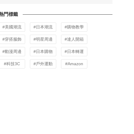
熱門標籤
#美國潮流
#日本潮流
#購物教學
#穿搭服飾
#明星周邊
#達人開箱
#動漫周邊
#日本購物
#日本轉運
#科技3C
#戶外運動
#Amazon