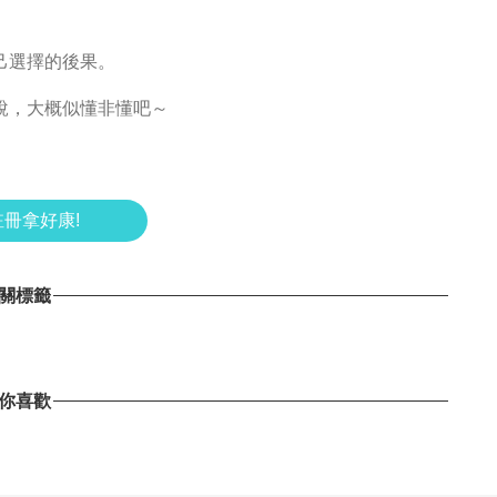
己選擇的後果。
說，大概似懂非懂吧～
冊拿好康!
關標籤
你喜歡