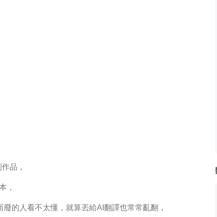
列作品，
繪本，
廢的人看不太懂，就算丟給AI翻譯也常常亂翻，