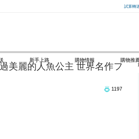
試算轉
委內瑞拉
通知
的政策
遲通知
I
送
新手上路
購物情報
購物推
箱：太過美麗的人魚公主 世界名作フ
2021/03/11 到倉包裹與註冊姓名(Chinese, English and Katakana) 需相同
1197