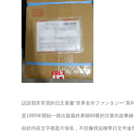
話說我常常買的日文童書"世界名作ファンタジー"系
是1985年開始一路出版最終累積60冊的兒童向故事
由於內容文字都是片假名，不但像我這種學日文半途而