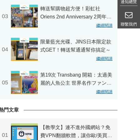
通知總覽
轉送幫購物超方便！彩虹社
03
Oriens 2nd Anniversary 2周年紀
聯繫我們
念週邊開箱！
繼續閱讀
限量藍光光碟、JINS日本限定款
04
式GET！轉送幫通通幫你搞定～
繼續閱讀
第19次 Transbang 開箱：太過美
05
麗的人魚公主 世界名作ファンタ
ジー にんぎょひめ
繼續閱讀
熱門文章
【教學文】連不進外國網站？免
01
費VPN翻牆軟體，讓你歐/美買網