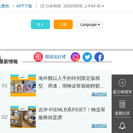
送費用
APP下載
日本時間:
2026/08/08 上午04:40
登入
註冊
Language
開箱送好禮
薦
最新情報
海外難以入手的特別限定版模
01
型、周邊，用轉送幫都能輕鬆買
建立轉運單
到～
繼續閱讀
吉伊卡哇MLB系列GET！轉送幫
運費試算
02
服務就是讚
繼續閱讀