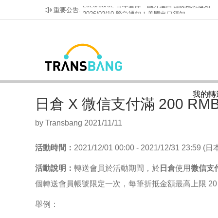
2026/05/02 日本倉庫 - 國外進口包裹緊急通知
重要公告:
2026/02/10 緊急通知！美國出口須知
2026/02/02 日倉 - 日本郵政暫停發貨加拿大、
2026/01/16 美倉 - 針對國外發往美國包裹的政策
2025/12/30 【重要】轉送幫停止部分渠道服務
2025/08/29 日倉 - 日本郵政針對發往美國包裹
2025/07/01 『緊急』日本爆倉 - 收貨、上架延
2025/02/26 美倉緊急通知：相關物流業者UNIUN
2024/02/21 日倉DHL違禁品須知
2024/02/05 日倉嚴禁出口動、植物須知
2023/08/24 美倉_關於帳戶與包裹須知
我的轉
2023/05/22 關於美國轉運申報名稱的注意事項
日倉 X 微信支付滿 200 RMB
2021/11/16 關於美國倉庫電池產品的運送
2022/08/04 日本倉庫收取『航空違禁品重包費』
by Transbang 2021/11/11
2026/08/05 客服 8/8 星期六暫停服務
活動時間：
2021/12/01 00:00 - 2021/12/31 23:59 
活動說明：
轉送會員於活動期間，於
日倉
使用
微信支
個轉送會員帳號限定一次，每筆折抵金額最高上限 20 
舉例：