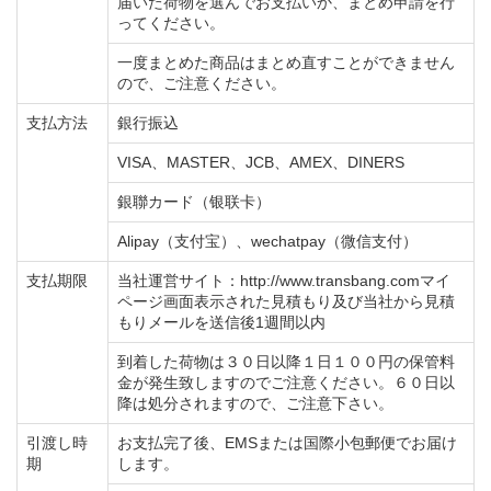
届いた荷物を選んでお支払いか、まとめ申請を行
ってください。
一度まとめた商品はまとめ直すことができません
ので、ご注意ください。
支払方法
銀行振込
VISA、MASTER、JCB、AMEX、DINERS
銀聯カード（银联卡）
Alipay（支付宝）、wechatpay（微信支付）
支払期限
当社運営サイト：http://www.transbang.comマイ
ページ画面表示された見積もり及び当社から見積
もりメールを送信後1週間以内
到着した荷物は３０日以降１日１００円の保管料
金が発生致しますのでご注意ください。６０日以
降は処分されますので、ご注意下さい。
引渡し時
お支払完了後、EMSまたは国際小包郵便でお届け
期
します。