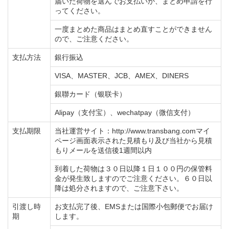
届いた荷物を選んでお支払いか、まとめ申請を行
ってください。
一度まとめた商品はまとめ直すことができません
ので、ご注意ください。
支払方法
銀行振込
VISA、MASTER、JCB、AMEX、DINERS
銀聯カード（银联卡）
Alipay（支付宝）、wechatpay（微信支付）
支払期限
当社運営サイト：http://www.transbang.comマイ
ページ画面表示された見積もり及び当社から見積
もりメールを送信後1週間以内
到着した荷物は３０日以降１日１００円の保管料
金が発生致しますのでご注意ください。６０日以
降は処分されますので、ご注意下さい。
引渡し時
お支払完了後、EMSまたは国際小包郵便でお届け
期
します。