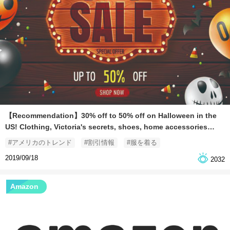
【Recommendation】30% off to 50% off on Halloween in the
US! Clothing, Victoria's secrets, shoes, home accessories
don't miss the opportunity
#アメリカのトレンド
#割引情報
#服を着る
2019/09/18
2032
Amazon