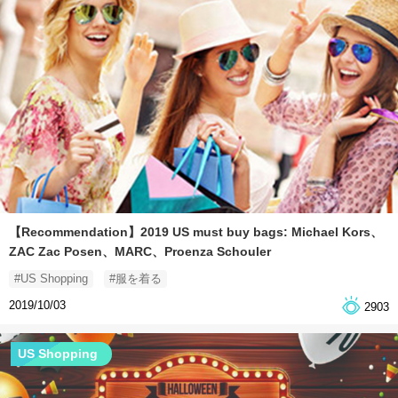
【Recommendation】2019 US must buy bags: Michael Kors、
ZAC Zac Posen、MARC、Proenza Schouler
#US Shopping
#服を着る
2019/10/03
2903
US Shopping