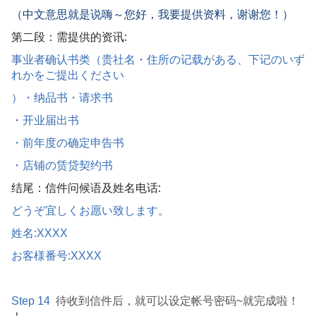
（中文意思就是说嗨～您好，我要提供资料，谢谢您！）
第二段：需提供的资讯:
事业者确认书类（贵社名・住所の记载がある、下记のいず
れかをご提出ください
）・纳品书・请求书
・开业届出书
・前年度の确定申告书
・店铺の赁贷契约书
结尾：信件问候语及姓名电话:
どうぞ宜しくお愿い致します。
姓名:XXXX
お客様番号:XXXX
Step 14
待收到信件后，就可以设定帐号密码~就完成啦！