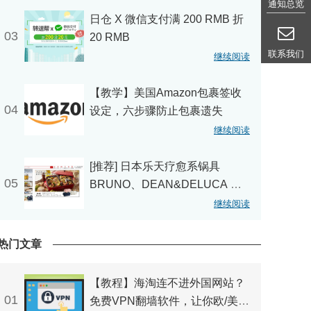
通知总览
日仓 X 微信支付满 200 RMB 折
03
20 RMB
联系我们
继续阅读
【教学】美国Amazon包裹签收
04
设定，六步骤防止包裹遗失
继续阅读
[推荐] 日本乐天疗愈系锅具
05
BRUNO、DEAN&DELUCA 幸
福料理
继续阅读
热门文章
【教程】海淘连不进外国网站？
01
免费VPN翻墙软件，让你欧/美买