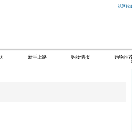
试算转
委内瑞拉
通知
的政策
迟通知
I
送
新手上路
购物情报
购物推
2021/03/11 到货包裹与注册姓名(Chinese, English and Katakana) 需一致