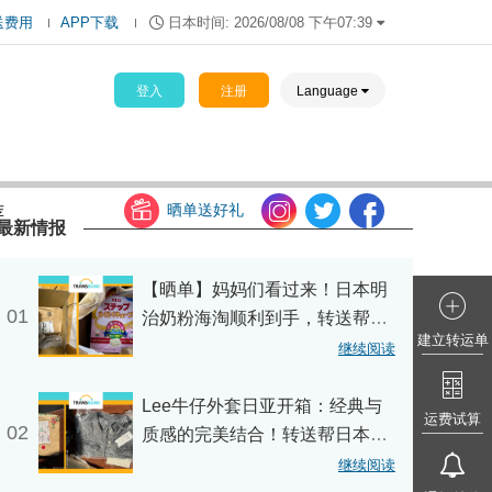
送费用
APP下载
日本时间:
2026/08/08 下午07:39
登入
注册
Language
晒单送好礼
荐
最新情报
【晒单】妈妈们看过来！日本明
01
治奶粉海淘顺利到手，转送帮细
建立转运单
心打包超靠谱！
继续阅读
Lee牛仔外套日亚开箱：经典与
运费试算
02
质感的完美结合！转送帮日本转
运服务 靠谱！
继续阅读