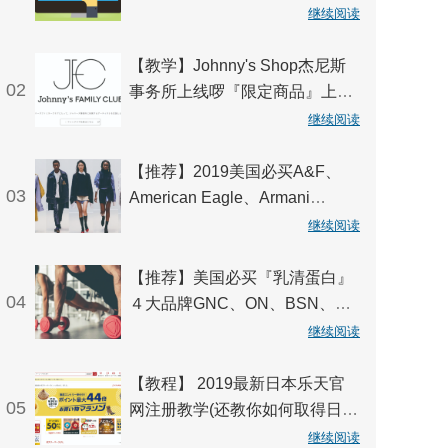
网拍逛不停，稳定连线不中断！
继续阅读
【教学】Johnny's Shop杰尼斯
02
事务所上线啰『限定商品』上杰
尼斯官网就能买！
继续阅读
【推荐】2019美国必买A&F、
03
American Eagle、Armani
Exchange、Nautica、DKNY 等
继续阅读
20大服装品牌一次掌握！
【推荐】美国必买『乳清蛋白』
04
４大品牌GNC、ON、BSN、
MusclePharm健身教练狂推！
继续阅读
【教程】 2019最新日本乐天官
05
网注册教学(还教你如何取得日本
地址电话喔~)
继续阅读